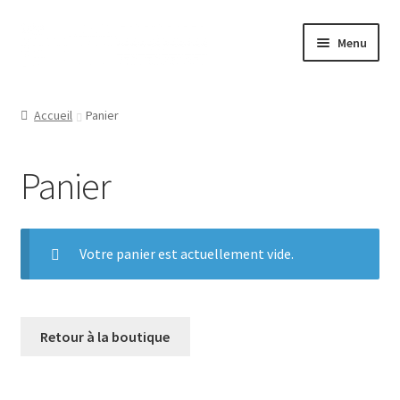
Aller
Aller
Menu
à
au
la
contenu
Accueil
navigation
Accueil
Panier
Mon compte
Panier
Votre panier est actuellement vide.
Retour à la boutique